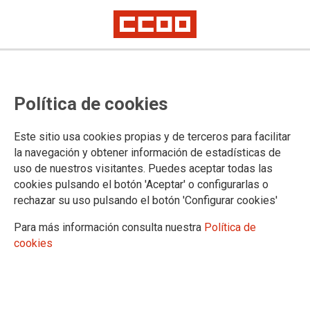
Proceso selectivo de Ayudantes
Política de cookies
de Laboratorio del INTCF, acceso
libre (Orden PJC/1533/2025):
Este sitio usa cookies propias y de terceros para facilitar
relación provisional de personas
la navegación y obtener información de estadísticas de
uso de nuestros visitantes. Puedes aceptar todas las
admitidas y excluidas,
cookies pulsando el botón 'Aceptar' o configurarlas o
nombramiento del Tribunal
rechazar su uso pulsando el botón 'Configurar cookies'
Calificador y anuncio de fecha de
Para más información consulta nuestra
Política de
cookies
los ejercicios
Publicado en el
BOE de 28 de abril de 2026