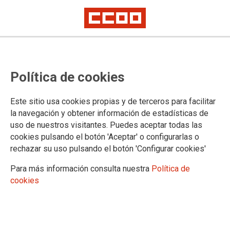
Proceso selectivo de Letradas y
Política de cookies
Letrados de la Administración de
Justicia, turno libre (Orden
Este sitio usa cookies propias y de terceros para facilitar
PJC/307/2025): relación de
la navegación y obtener información de estadísticas de
uso de nuestros visitantes. Puedes aceptar todas las
personas que han superado el
cookies pulsando el botón 'Aceptar' o configurarlas o
segundo ejercicio y convocatoria
rechazar su uso pulsando el botón 'Configurar cookies'
para el tercero
Para más información consulta nuestra
Política de
cookies
Publicado en la
página web del Ministerio de Justicia
12/05/2026.