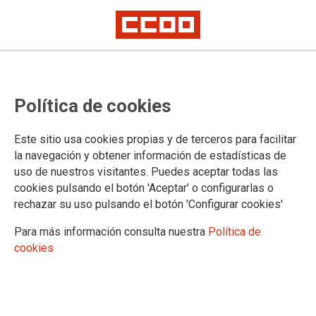
Convocatoria de bolsas
Política de cookies
extraordinarias de letradas
sustitutas y letrados sustitutos en
Este sitio usa cookies propias y de terceros para facilitar
Bizkaia y Gipuzkoa
la navegación y obtener información de estadísticas de
uso de nuestros visitantes. Puedes aceptar todas las
cookies pulsando el botón 'Aceptar' o configurarlas o
Publicado en la
página web del Ministerio de Justicia
rechazar su uso pulsando el botón 'Configurar cookies'
22/05/2026.
Para más información consulta nuestra
Política de
TEMAS
cookies
Comisiones de Servicio/Sustituciones
Letrados de la Adm. de Justicia
Bolsa de letradas sustitutas y
letrados sustitutos de la