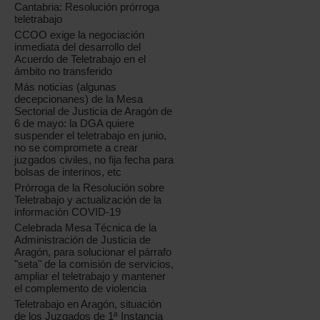
Cantabria: Resolución prórroga
teletrabajo
CCOO exige la negociación
inmediata del desarrollo del
Acuerdo de Teletrabajo en el
ámbito no transferido
Más noticias (algunas
decepcionanes) de la Mesa
Sectorial de Justicia de Aragón de
6 de mayo: la DGA quiere
suspender el teletrabajo en junio,
no se compromete a crear
juzgados civiles, no fija fecha para
bolsas de interinos, etc
Prórroga de la Resolución sobre
Teletrabajo y actualización de la
información COVID-19
Celebrada Mesa Técnica de la
Administración de Justicia de
Aragón, para solucionar el párrafo
"seta" de la comisión de servicios,
ampliar el teletrabajo y mantener
el complemento de violencia
Teletrabajo en Aragón, situación
de los Juzgados de 1ª Instancia