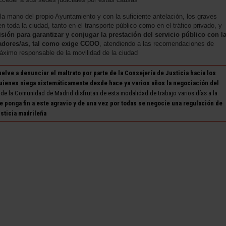
la mano del propio Ayuntamiento y con la suficiente antelación, los graves
 toda la ciudad, tanto en el transporte público como en el tráfico privado, y
sión para garantizar y conjugar la prestación del servicio público con l
ajadores/as, tal como exige CCOO
, atendiendo a las recomendaciones de
máximo responsable de la movilidad de la ciudad
lve a denunciar el maltrato por parte de la Consejería de Justicia hacia los
quienes niega sistemáticamente desde hace ya varios años la negociación del
 de la Comunidad de Madrid disfrutan de esta modalidad de trabajo varios días a la
ponga fin a este agravio y de una vez por todas se negocie una regulación de
usticia madrileña