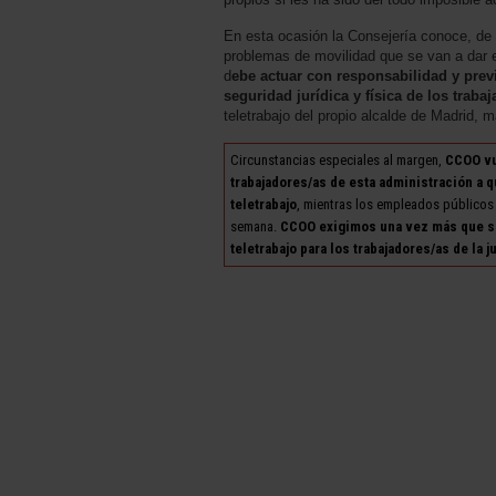
En esta ocasión la Consejería conoce, de 
problemas de movilidad que se van a dar en
d
ebe actuar con responsabilidad y previ
seguridad jurídica y física de los trab
teletrabajo del propio alcalde de Madrid, 
Circunstancias especiales al margen,
CCOO vue
trabajadores/as de esta administración a 
teletrabajo
, mientras los empleados públicos
semana.
CCOO exigimos una vez más que se 
teletrabajo para los trabajadores/as de la j