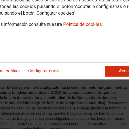
todas las cookies pulsando el botón 'Aceptar' o configurarlas o 
pulsando el botón 'Configurar cookies'
ería de Justicia para exigirle que autorice el teletrabajo del 1 al 9 de
 servicio en las sedes judiciales de Madrid
, tal como ha solicitado el
s información consulta nuestra
Política de cookies
Almeida, que ha anunciado “afecciones importantes” al tráfico con motivo de
lmeida aseguró la semana pasada en rueda de prensa que este acontecimiento
tes”
va a suponer "grandísimas dificultades a la movilidad en la ciudad
”, por lo que pidió a las empresas que fomenten el teletrabajo
durante
ico comenzarán, tanto en el entorno de la Plaza de Cibeles como en la Plaza
án especialmente graves del 3 al 9 de junio
rnes pasado CCOO solicitamos de inmediato a la Consejería que se
iciales de Madrid, petición ante la cual los responsables de la Consejería
 de cookies
Configurar cookies
Acep
po que minimizaron la afección para la movilidad
que pueden tener los
s, a pesar de lo que anuncia el propio Ayuntamiento
os, la Consejería no ha adoptado hasta este momento ninguna medida
 tiempo, lo advertimos: desde CCOO no vamos a consentir que los
e la falta de previsión y sensibilidad de la Consejería de Justicia,
 de sus decisiones (o de la falta de adopción de medidas)
. Recordemos
sejería ha desoído las recomendaciones de teletrabajo (incluso la normativa)
s meteorológicas adversas en las que los trabajadores/as se han tenido que
centros de trabajo y se han visto obligados a recuperar las horas de trabajo
ido llegar a su hora habitual, o incluso a hacer uso de sus días de asuntos
acceder a sus sedes judiciales por estas causas