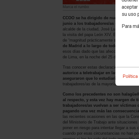
aceptar 
Marca el rumbo
su uso 
CCOO se ha dirigido de nuevo a la Consej
junio a los trabajadores/as que prestan
Para má
alcalde de la ciudad, José Luis Martínez-
la visita del papa León XIV. El propio A
de “magnitud prácticamente sin preceden
de Madrid a lo largo de todos esos días
esos días dado que las afecciones al tráf
de Lima, en la noche del 25 de mayo y ser
Tras conocer estas declaraciones,
el vie
autorice a teletrabajar en las sedes jud
Política
aseguraron que lo estudiarían, al tiem
trabajadores/as de la mayoría de las sede
Como los precedentes no son halagüeñ
al respecto, y esta vez hay margen de
trabajadores/as vuelvan a ser víctimas d
pagando una vez más las consecuencias
las recientes ocasiones en las que la Con
del Ministerio de Trabajo ante situacione
poner en riesgo para intentar llegar a sus 
cuando por esas circunstancias no han pod
propios si les ha sido del todo imposible 