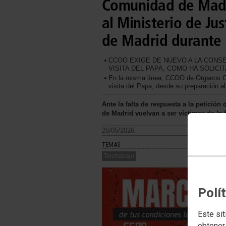
Comunidad de Madri
al Ministerio de Jus
de Madrid durante l
CCOO EXIGE DE NUEVO A LA CONSE
VISITA DEL PAPA, COMO HA SOLICI
En la misma línea, CCOO de Órganos Cent
visita del Papa, desde su preparación al f
Ante la falta de respuesta a la petició
de Madrid vuelvan a ser víctimas de la f
26/05/2026.
TEMAS
Teletrabajo
Polí
Este sit
obtener