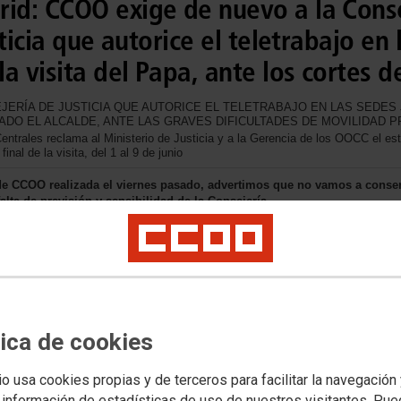
d: CCOO exige de nuevo a la Consej
ticia que autorice el teletrabajo en 
a visita del Papa, ante los cortes de
JERÍA DE JUSTICIA QUE AUTORICE EL TELETRABAJO EN LAS SEDES
TADO EL ALCALDE, ANTE LAS GRAVES DIFICULTADES DE MOVILIDAD 
rales reclama al Ministerio de Justicia y a la Gerencia de los OOCC el estab
inal de la visita, del 1 al 9 de junio
n de CCOO realizada el viernes pasado, advertimos que no vamos a consen
alta de previsión y sensibilidad de la Consejería
tica de cookies
io usa cookies propias y de terceros para facilitar la navegación
 información de estadísticas de uso de nuestros visitantes. Pu