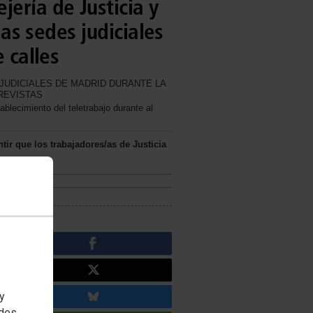
ería de Justicia y
las sedes judiciales
 calles
 JUDICIALES DE MADRID DURANTE LA
PREVISTAS
lecimiento del teletrabajo durante al
tir que los trabajadores/as de Justicia
 y
edes