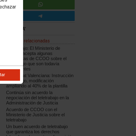
rechazar
Noticias relacionadas
Teletrabajo: El Ministerio de
Justicia acepta algunas
propuestas de CCOO sobre el
teletrabajo que son todavía
insuficientes
tar
Comunitat Valenciana: Instrucción
teletrabajo, modificación
ampliando al 40% de la plantilla
Continúa sin acuerdo la
negociación del teletrabajo en la
Administración de Justicia
Acuerdo de CCOO con el
Ministerio de Justicia sobre el
teletrabajo
Un buen acuerdo de teletrabajo
que garantiza los derechos