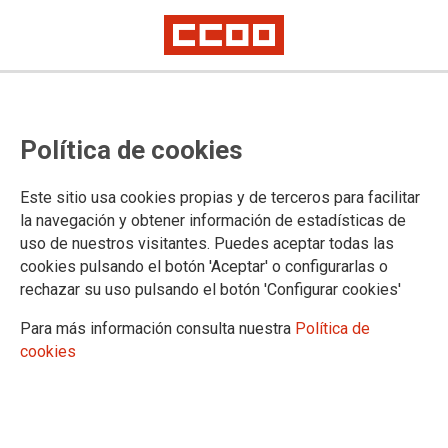
La igualdad no avanza sola:
Política de cookies
avanza con organización,
compromiso y acción sindical
Este sitio usa cookies propias y de terceros para facilitar
la navegación y obtener información de estadísticas de
uso de nuestros visitantes. Puedes aceptar todas las
La secretaria de Mujeres, Diversidad, Movimientos Sociales y
cookies pulsando el botón 'Aceptar' o configurarlas o
Seguridad Pública de FSC-CCOO, Áurea Ramos, participó el
rechazar su uso pulsando el botón 'Configurar cookies'
30 de junio en la Escuela de Verano de la Federación de
Enseñanza de CCOO junto con otras secretarias de Mujeres
Para más información consulta nuestra
Política de
de diferentes federaciones del sindicato para poner en común
cookies
experiencias y retos en cada ámbito.
01/07/2026.