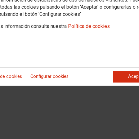
todas las cookies pulsando el botón 'Aceptar' o configurarlas o 
pulsando el botón 'Configurar cookies'
l que se publica la plantilla definitiva de los ejercicios realizados el 4 de
s información consulta nuestra
Política de cookies
e junio de 2021 (pdf. 135.19 KB)
mer Ejercicio realizado el 4 de junio (pdf. 34.54 KB)
egundo Ejercicio realizado el 4 de junio (pdf. 21.75 KB)
 de cookies
Configurar cookies
Acep