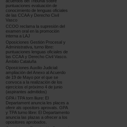
acuerdos del Tribunal sobre
puntuaciones evaluación de
conocimiento de lenguas oficiales
de las CCAA y Derecho Civil
Vasco
CCOO reclama la supresión del
examen oral en la promoción
interna a LAJ
Oposiciones Gestión Procesal y
Administrativa, turno libre:
puntuaciones lenguas oficiales de
las CCAA y Derecho Civil Vasco.
Ámbito Cataluña
Oposiciones Auxilio Judicial:
ampliación del Anexo al Acuerdo
de 19 de Mayo por el que se
convoca a la realización de los
ejercicios el próximo 4 de junio
(aspirantes admitidos)
GPA i TPA torn lliure: El
Departament anuncia les places a
oferir als opositors aprovats. GPA
y TPA turno libre: El Departamento
anuncia las plazas a ofrecer a los
opositores aprobados.