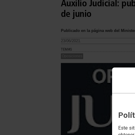
Auxilio Judicial: pub
de junio
Publicado en la página web del Minister
23/06/2021.
TEMAS
Oposiciones
Polí
Este sit
obtener