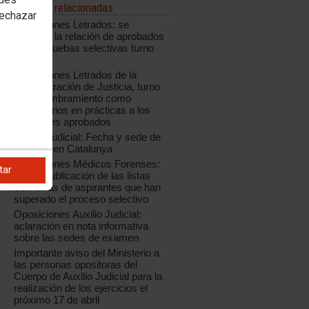
Noticias relacionadas
rechazar
Oposiciones Letrados: se
modifica la relación de aprobados
de las pruebas selectivas turno
libre
Oposiciones Letrados de la
Administración de Justicia, turno
libre: nombramiento como
funcionarios en prácticas a los
opositores aprobados
Auxilio Judicial: Fecha y sede de
examen en Catalunya
Oposiciones Médicos Forenses:
tar
nueva publicación de las listas
definitivas de aspirantes que han
superado el proceso selectivo
Oposiciones Auxilio Judicial:
aclaración en nota informativa
sobre las sedes de examen
Importante aviso del Ministerio a
las personas opositoras del
Cuerpo de Auxilio Judicial para la
realización de los ejercicios el
próximo 17 de abril