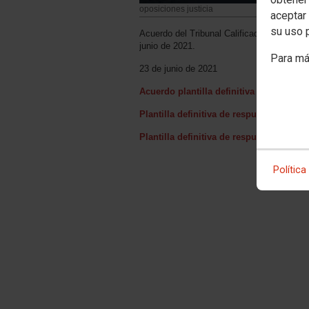
oposiciones justicia
aceptar 
su uso 
Acuerdo del Tribunal Calificador Único por e
junio de 2021.
Para má
23 de junio de 2021
Acuerdo plantilla definitiva examen 4 d
Plantilla definitiva de respuesta del Pri
Plantilla definitiva de respuestas del S
Política