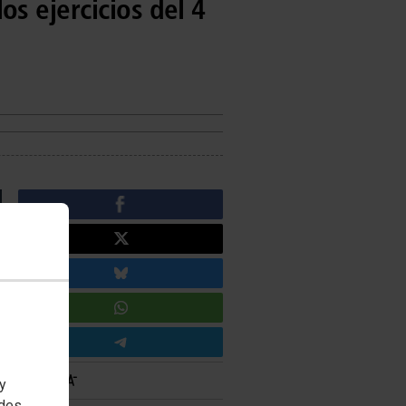
los ejercicios del 4
 y
edes