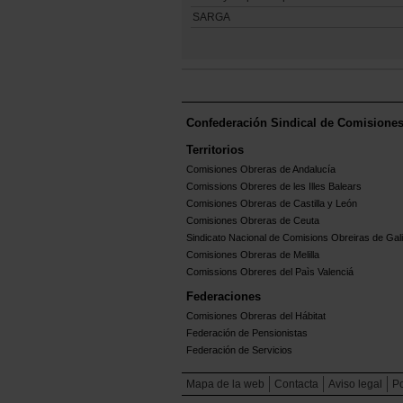
SARGA
Confederación Sindical de Comisione
Territorios
Comisiones Obreras de Andalucía
Comissions Obreres de les Illes Balears
Comisiones Obreras de Castilla y León
Comisiones Obreras de Ceuta
Sindicato Nacional de Comisions Obreiras de Gali
Comisiones Obreras de Melilla
Comissions Obreres del Paìs Valenciá
Federaciones
Comisiones Obreras del Hábitat
Federación de Pensionistas
Federación de Servicios
Mapa de la web
Contacta
Aviso legal
Po