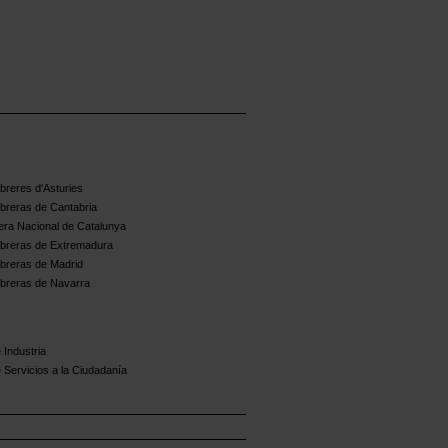
reres d'Asturies
breras de Cantabria
ra Nacional de Catalunya
breras de Extremadura
breras de Madrid
breras de Navarra
 Industria
 Servicios a la Ciudadanía