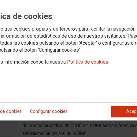
tica de cookies
io usa cookies propias y de terceros para facilitar la navegación
 información de estadísticas de uso de nuestros visitantes. Pu
todas las cookies pulsando el botón 'Aceptar' o configurarlas o 
pulsando el botón 'Configurar cookies'
s información consulta nuestra
Política de cookies
RNE Informativos Aragón - D
DGA
 de cookies
Configurar cookies
Acep
Corte del informativo de Radio Nacional de España en Aragó
de la sección sindical de CCOO en la DGA sobre diferencia 
administración general de la DGA.