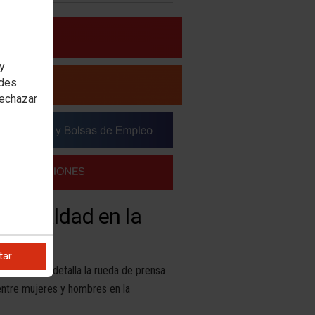
 y
edes
rechazar
esigualdad en la
tar
n donde se detalla la rueda de prensa
entre mujeres y hombres en la