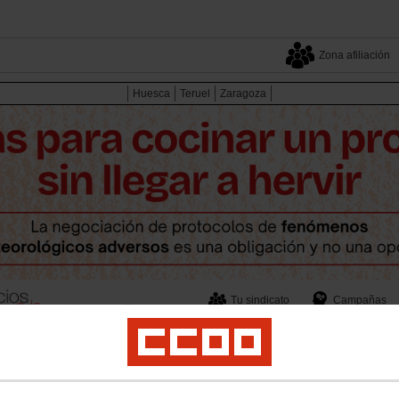
Zona afiliación
Huesca
Teruel
Zaragoza
Tu sindicato
Campañas
Tu sector
Multimedia
ndicales
Empleo
Formación
Juventud
Mujeres e Igualdad
Salud Laboral y
ltimedia
Audios