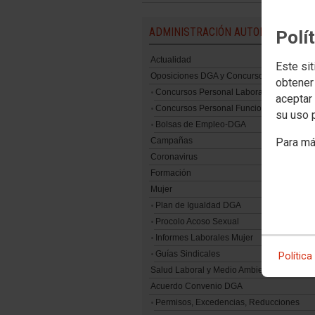
ADMINISTRACIÓN AUTONÓMICA
Polí
Actualidad
Este sit
Oposiciones DGA y Concursos
obtener
Concursos Personal Laboral
aceptar 
Concursos Personal Funcionario
su uso 
Bolsas de Empleo-DGA
Campañas
Para má
Coronavirus
Formación
Mujer
Plan de Igualdad DGA
Procolo Acoso Sexual
Informes Laborales Mujer
Guías Sindicales
Política
Salud Laboral y Medio Ambiente
Acuerdo Convenio DGA
Permisos, Excedencias, Reducciones