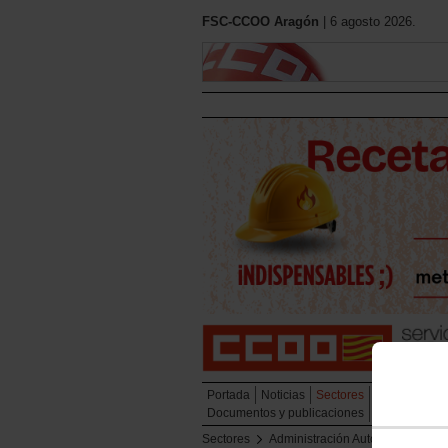
FSC-CCOO Aragón
| 6 agosto 2026.
Portada
Noticias
Sectores
Secciones Si
Documentos y publicaciones
Sectores
Administración Autonómica
Mu