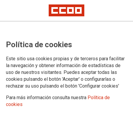
ADMINISTRACIÓN AUTONÓMICA
Política de cookies
Actualidad
Oposiciones DGA y Concursos
Este sitio usa cookies propias y de terceros para facilitar
Concursos Personal Laboral
la navegación y obtener información de estadísticas de
Concursos Personal Funcionario
uso de nuestros visitantes. Puedes aceptar todas las
Bolsas de Empleo-DGA
cookies pulsando el botón 'Aceptar' o configurarlas o
Campañas
rechazar su uso pulsando el botón 'Configurar cookies'
Coronavirus
Formación
Para más información consulta nuestra
Política de
Mujer
cookies
Plan de Igualdad DGA
Procolo Acoso Sexual
Informes Laborales Mujer
Guías Sindicales