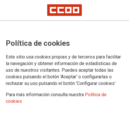
ADMINISTRACIÓN AUTONÓMICA
Política de cookies
Actualidad
Oposiciones DGA y Concursos
Este sitio usa cookies propias y de terceros para facilitar
Concursos Personal Laboral
la navegación y obtener información de estadísticas de
Concursos Personal Funcionario
uso de nuestros visitantes. Puedes aceptar todas las
Bolsas de Empleo-DGA
cookies pulsando el botón 'Aceptar' o configurarlas o
Campañas
rechazar su uso pulsando el botón 'Configurar cookies'
Coronavirus
Formación
Para más información consulta nuestra
Política de
Mujer
cookies
Plan de Igualdad DGA
Procolo Acoso Sexual
Informes Laborales Mujer
Guías Sindicales