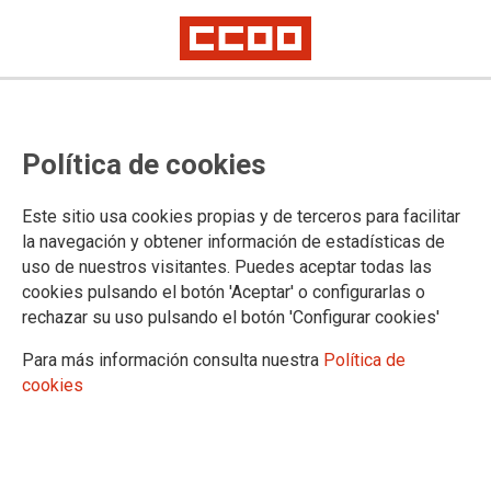
ADMINISTRACIÓN AUTONÓMICA
Política de cookies
Actualidad
Oposiciones DGA y Concursos
Este sitio usa cookies propias y de terceros para facilitar
Concursos Personal Laboral
la navegación y obtener información de estadísticas de
Concursos Personal Funcionario
uso de nuestros visitantes. Puedes aceptar todas las
Bolsas de Empleo-DGA
cookies pulsando el botón 'Aceptar' o configurarlas o
Campañas
rechazar su uso pulsando el botón 'Configurar cookies'
Coronavirus
Formación
Para más información consulta nuestra
Política de
Mujer
cookies
Plan de Igualdad DGA
Procolo Acoso Sexual
Informes Laborales Mujer
Guías Sindicales