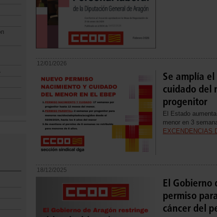
ón
12/01/2026
A
Se amplía el
cuidado del
progenitor
El Estado aumenta 
menor en 3 semana
EXCENDENCIAS 
18/12/2025
El Gobierno 
permiso para
cáncer del p