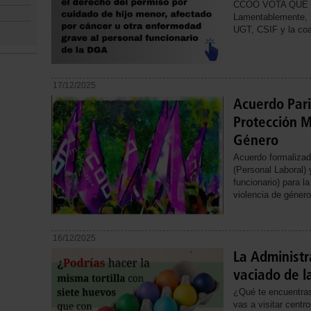
CCOO VOTA QUE 
Lamentablemente, h
UGT, CSIF y la coa
17/12/2025
Acuerdo Pari
Protección M
Género
Acuerdo formalizad
(Personal Laboral)
funcionario) para l
violencia de género
16/12/2025
La Administr
vaciado de l
¿Qué te encuentra
vas a visitar centr