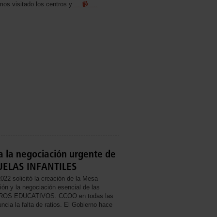
s visitado los centros y
... 📹
....
a la negociación urgente de
UELAS INFANTILES
022 solicitó la creación de la Mesa
ón y la negociación esencial de las
OS EDUCATIVOS. CCOO en todas las
cia la falta de ratios. El Gobierno hace