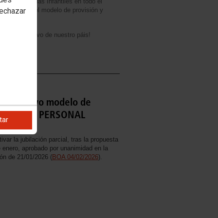
en las Escuelas Infantiles en todo el
rechazar
sea cual sea el modelo de provisión y
istema educativo de nuestro páis!
O: el nuevo modelo de
 PARCIAL PERSONAL
tar
GA
r la jubilación parcial, tras la propuesta
enero, aprobado por unanimidad en la
ón de 21/01/2026 (
BOA 04/02/2026
).