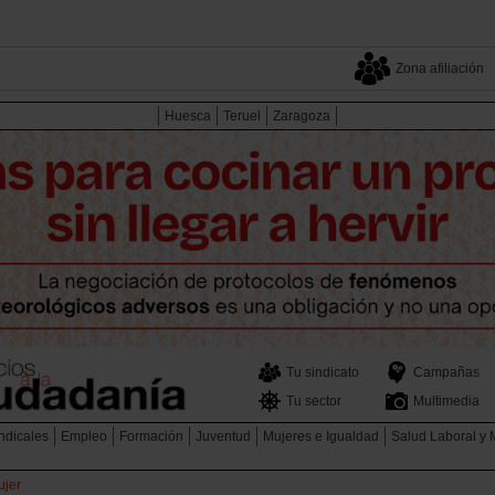
Zona afiliación
Huesca
Teruel
Zaragoza
Tu sindicato
Campañas
Tu sector
Multimedia
ndicales
Empleo
Formación
Juventud
Mujeres e Igualdad
Salud Laboral y
ujer