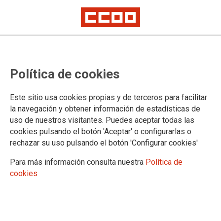
Adjudicación de destinos de
Política de cookies
Gestión, turno libre, Navarra
Este sitio usa cookies propias y de terceros para facilitar
Publicado en el Portal de Empleo Público de Navarra.
la navegación y obtener información de estadísticas de
uso de nuestros visitantes. Puedes aceptar todas las
11/08/2021.
cookies pulsando el botón 'Aceptar' o configurarlas o
TEMAS
rechazar su uso pulsando el botón 'Configurar cookies'
Oposiciones
Para más información consulta nuestra
Política de
cookies