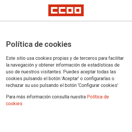
Permiso por cambio de residencia
Política de cookies
para el personal de nuevo ingreso
Este sitio usa cookies propias y de terceros para facilitar
El Ministerio de Justicia dicta una instrucción que ha remitido
la navegación y obtener información de estadísticas de
a las Gerencias Territoriales de su ámbito y a las CCAA con
uso de nuestros visitantes. Puedes aceptar todas las
competencias transferidas sobre este permiso regulado en la
cookies pulsando el botón 'Aceptar' o configurarlas o
DISPOSICIÓN ADICIONAL QUINTA DEL RD 364/1995, DE
rechazar su uso pulsando el botón 'Configurar cookies'
10 DE MARZO.
Para más información consulta nuestra
Política de
13/09/2021.
cookies
TEMAS
Permisos y Vacaciones
Oposiciones