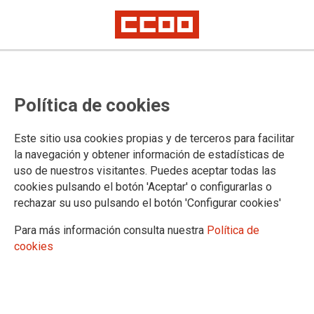
Convocatoria de concurso de
Política de cookies
méritos en el CGPJ
Este sitio usa cookies propias y de terceros para facilitar
Publicado en el boe de 23 de noviembre de 2021
la navegación y obtener información de estadísticas de
uso de nuestros visitantes. Puedes aceptar todas las
23/11/2021.
cookies pulsando el botón 'Aceptar' o configurarlas o
TEMAS
rechazar su uso pulsando el botón 'Configurar cookies'
Concursos
Para más información consulta nuestra
Política de
Hoy se ha publicado en el BOE:
cookies
CONSEJO GENERAL DEL
PODER JUDICIAL
Funcionarios del Subgrupo A1