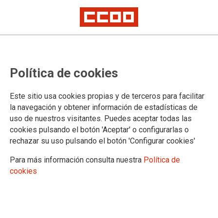
Auxilio Judicial: publicada una
Política de cookies
rectificación del Anexo I por un
error técnico
Este sitio usa cookies propias y de terceros para facilitar
la navegación y obtener información de estadísticas de
uso de nuestros visitantes. Puedes aceptar todas las
Publicado en la página web del Ministerio de Justicia.
cookies pulsando el botón 'Aceptar' o configurarlas o
26/11/2021.
rechazar su uso pulsando el botón 'Configurar cookies'
TEMAS
Para más información consulta nuestra
Política de
Oposiciones
cookies