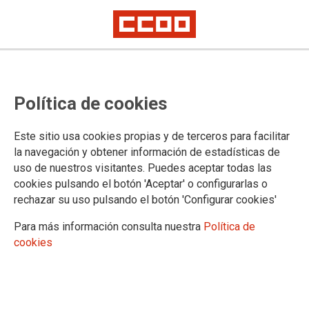
Ayudantes de Laboratorio:
Política de cookies
plantilla definitiva de respuestas
Este sitio usa cookies propias y de terceros para facilitar
Publicado en la página web del Ministerio de Justicia.
la navegación y obtener información de estadísticas de
uso de nuestros visitantes. Puedes aceptar todas las
03/12/2021.
cookies pulsando el botón 'Aceptar' o configurarlas o
TEMAS
rechazar su uso pulsando el botón 'Configurar cookies'
Cuerpos Especiales
Oposiciones
Para más información consulta nuestra
Política de
cookies