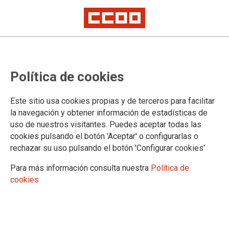
Oposiciones Ayudantes de
Política de cookies
Laboratorio INTCF: inicio fase
concurso y presentación de
Este sitio usa cookies propias y de terceros para facilitar
méritos
la navegación y obtener información de estadísticas de
uso de nuestros visitantes. Puedes aceptar todas las
El plazo para presentar los méritos empieza el 19 de enero y finaliza el
cookies pulsando el botón 'Aceptar' o configurarlas o
15 de febrero de 2022 (ambos inclusive)
rechazar su uso pulsando el botón 'Configurar cookies'
Publicado en la página web del Ministerio de Justicia.
Para más información consulta nuestra
Política de
cookies
21/01/2022.
TEMAS
Cuerpos Especiales
Oposiciones