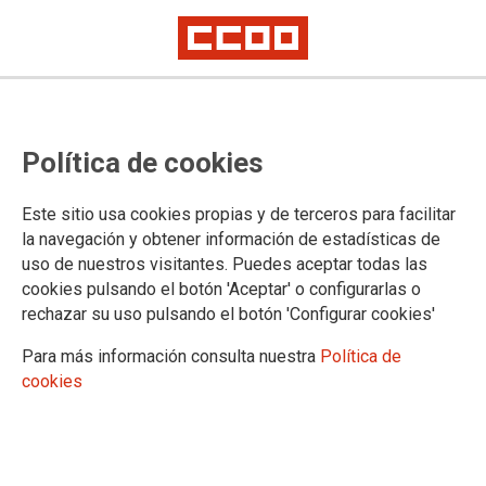
METGE FORENSE - OFERTA
Política de cookies
COMISSIÓ DE SERVEIS CS 12/2022
A BADALONA
Este sitio usa cookies propias y de terceros para facilitar
la navegación y obtener información de estadísticas de
uso de nuestros visitantes. Puedes aceptar todas las
21/03/2022.
cookies pulsando el botón 'Aceptar' o configurarlas o
rechazar su uso pulsando el botón 'Configurar cookies'
TEMAS
Comisiones de Servicio/Sustituciones
Cuerpos Especiales
Para más información consulta nuestra
Política de
cookies