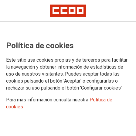
Publicados en el BOE el
Política de cookies
nombramiento y destinos de las
personas que han superado el
Este sitio usa cookies propias y de terceros para facilitar
proceso selectivo para acceso al
la navegación y obtener información de estadísticas de
uso de nuestros visitantes. Puedes aceptar todas las
Cuerpo de Auxilio Judicial
cookies pulsando el botón 'Aceptar' o configurarlas o
(excepto los destinos de la
rechazar su uso pulsando el botón 'Configurar cookies'
Comunidad de Madrid)
Para más información consulta nuestra
Política de
cookies
Adjuntamos la Orden de los nombramientos del Ministerio de
Justicia con todas las personas que han superado el proceso
selectivo, así como las órdenes y resoluciones con las