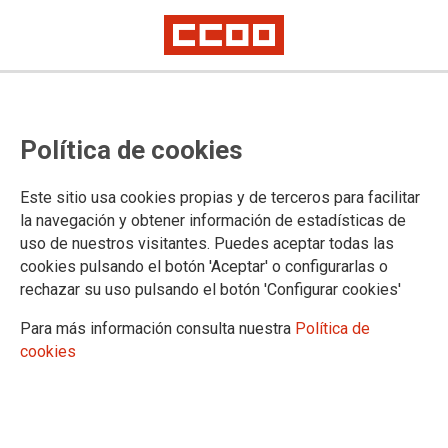
Canarias: plazas para el concurso
Política de cookies
de traslado de Cuerpos Generales
2022
Este sitio usa cookies propias y de terceros para facilitar
la navegación y obtener información de estadísticas de
uso de nuestros visitantes. Puedes aceptar todas las
Adjuntamos la relación de plazas remitidas por la Comunidad
cookies pulsando el botón 'Aceptar' o configurarlas o
Autónoma de Canarias al Ministerio de Justicia para su
rechazar su uso pulsando el botón 'Configurar cookies'
inclusión en el concurso de traslado de Cuerpos Generales al
servicio de la Administración de Justicia 2022
Para más información consulta nuestra
Política de
cookies
26/07/2022.
TEMAS
Concursos