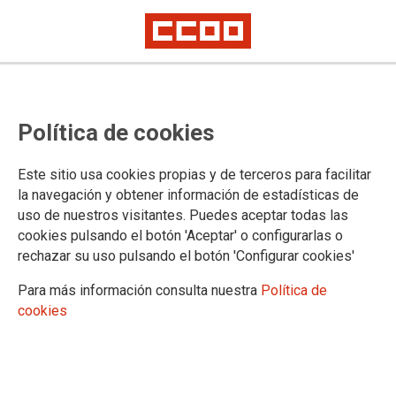
Concurso de traslado 2022: enlace
Política de cookies
directo al aplicativo
Este sitio usa cookies propias y de terceros para facilitar
Ante las numerosas quejas y consultas que estamos
la navegación y obtener información de estadísticas de
recibiendo por la imposibilidad de acceder al aplicativo del
uso de nuestros visitantes. Puedes aceptar todas las
concurso de traslado, publicamos un enlace directo
cookies pulsando el botón 'Aceptar' o configurarlas o
rechazar su uso pulsando el botón 'Configurar cookies'
14/09/2022.
TEMAS
Para más información consulta nuestra
Política de
Concursos
cookies