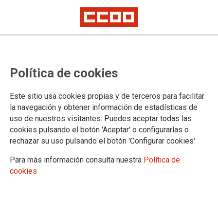
Movilizaciones en la
Política de cookies
Administración de Justicia
Más de cien delegados y delegadas sindicales de Justicia reclamamos a
Este sitio usa cookies propias y de terceros para facilitar
las puertas del Ministerio más derechos laborales a través de la
la navegación y obtener información de estadísticas de
negociación de la Ley de Eficiencia Organizativa, la Carrera Profesional,
uso de nuestros visitantes. Puedes aceptar todas las
la mejora de la Promoción Interna, un Concurso de Traslado con todas
las vacantes y un Reglamento negociado del nuevo Registro Civil
cookies pulsando el botón 'Aceptar' o configurarlas o
rechazar su uso pulsando el botón 'Configurar cookies'
Seguimos denunciando el incumplimiento de la Ministra de
Justicia y todo su equipo de altos cargos de las Leyes y
Para más información consulta nuestra
Política de
Acuerdos que les obligan a la negociación y su desprecio a
cookies
los/as más de 50.000 trabajadores y trabajadoras a cuyos
representantes sindicales ni siquiera se dignan a recibir
22/11/2022.