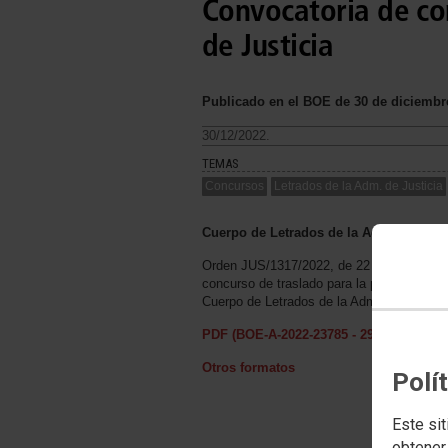
Convocatoria de co
de Justicia
Publicado en el BOE de 30 de diciembr
30/12/2022.
TEMAS
Concursos
Letrados de la Adm. de Justicia
Cuerpo de Letrados de la Administració
Orden JUS/1317/2022, de 22 de diciembre
concurso de traslado para la provisión de 
Cuerpo de Letrados de la Administración d
PDF (BOE-A-2022-23785 - 29 págs. - 1.0
Otros formatos
Polí
Este sit
obtener