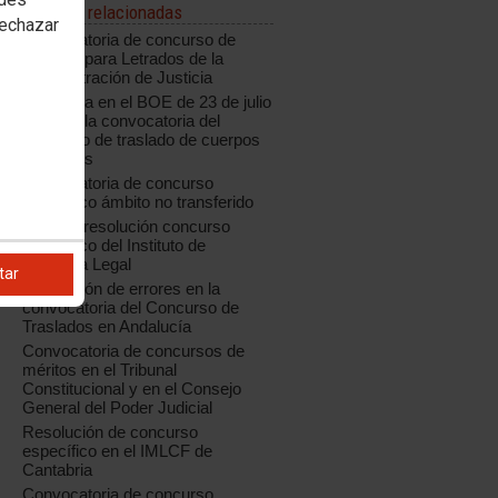
Noticias relacionadas
rechazar
Convocatoria de concurso de
traslado para Letrados de la
Administración de Justicia
Publicada en el BOE de 23 de julio
de 2018 la convocatoria del
concurso de traslado de cuerpos
generales
Convocatoria de concurso
específico ámbito no transferido
Aragón: resolución concurso
específico del Instituto de
Medicina Legal
tar
Corrección de errores en la
convocatoria del Concurso de
Traslados en Andalucía
Convocatoria de concursos de
méritos en el Tribunal
Constitucional y en el Consejo
General del Poder Judicial
Resolución de concurso
específico en el IMLCF de
Cantabria
Convocatoria de concurso