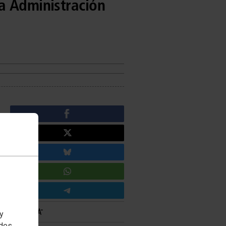
a Administración
 y
edes