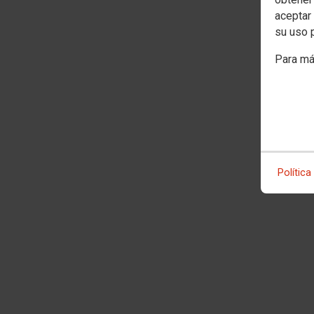
aceptar 
su uso 
Para má
Política