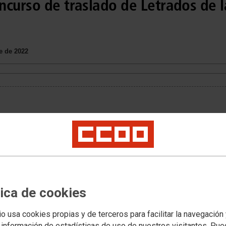
ncurso de traslado de Letrados de l
e de 2022
n de Justicia
, por la que se convoca
puestos de trabajo para el
e Justicia
13 KB)
tica de cookies
io usa cookies propias y de terceros para facilitar la navegación
 información de estadísticas de uso de nuestros visitantes. Pu