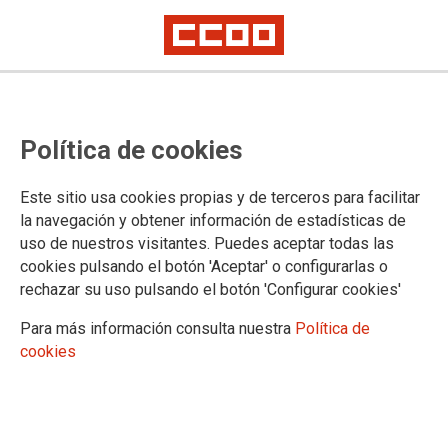
Convocatoria de sustituciones
Política de cookies
verticales
Este sitio usa cookies propias y de terceros para facilitar
Se ha publicado en la página web del Gobierno de Cantabria
la navegación y obtener información de estadísticas de
la Resolución de 3 de febrero de 2023, del Director General
uso de nuestros visitantes. Puedes aceptar todas las
de Justicia, por la que se convoca la provisión temporal de
cookies pulsando el botón 'Aceptar' o configurarlas o
puestos de trabajo mediante sustitución
rechazar su uso pulsando el botón 'Configurar cookies'
03/02/2023.
Para más información consulta nuestra
Política de
TEMAS
cookies
Comisiones de Servicio/Sustituciones