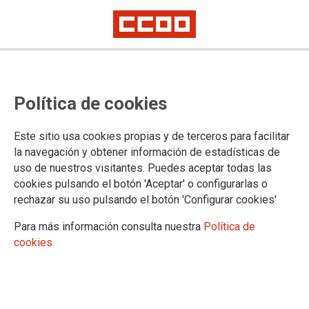
Nuevos servicios mínimos
Política de cookies
abusivos en el ámbito no
transferido
Este sitio usa cookies propias y de terceros para facilitar
la navegación y obtener información de estadísticas de
El Ministerio de Justicia muestra su nulo interés en el servicio público y
uso de nuestros visitantes. Puedes aceptar todas las
en su personal
Hasta las 13.54 de hoy no ha facilitado los servicios esenciales y los
cookies pulsando el botón 'Aceptar' o configurarlas o
servicios mínimos en su ámbito de competencia para las huelgas de los
rechazar su uso pulsando el botón 'Configurar cookies'
días 4, 9,10,11,16,17,18
Al parecer, tras el largo puente de mayo, esta mañana no han tenido
Para más información consulta nuestra
Política de
tiempo de firmar la resolución antes de entrar a “negociar” con los
Jueces y fiscales en la reunión prevista para las 11.00 horas
cookies
Comunicado del Comité de Huelga
03/05/2023.