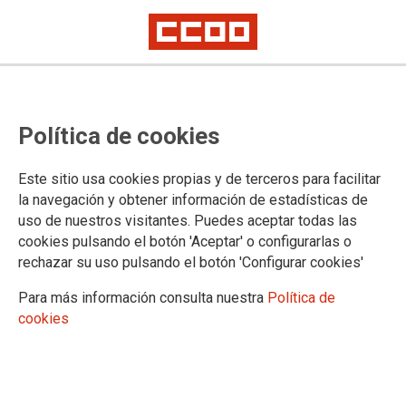
Comisiones de servicio en Sevilla
Política de cookies
En el día de hoy se han publicado diversas resoluciones en
Este sitio usa cookies propias y de terceros para facilitar
el Portal Adriano por las que se resuelven determinadas
la navegación y obtener información de estadísticas de
comisiones de servicio convocadas para los cuerpos de
uso de nuestros visitantes. Puedes aceptar todas las
Gestión y Auxilio y se determinan las personas que ocupan la
cookies pulsando el botón 'Aceptar' o configurarlas o
primera posición en aquellas otras comisiones que están
pendientes de cubrir
rechazar su uso pulsando el botón 'Configurar cookies'
19/05/2023.
Para más información consulta nuestra
Política de
cookies
TEMAS
Comisiones de Servicio/Sustituciones