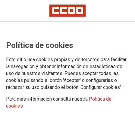
A partir del lunes, 22 de mayo,
Política de cookies
HUELGA INDEFINIDA
Finaliza la quinta semana de huelga y el Ministerio de Justicia sigue
Este sitio usa cookies propias y de terceros para facilitar
despreciando a los trabajadores y trabajadoras de justicia y a la
la navegación y obtener información de estadísticas de
ciudadanía
uso de nuestros visitantes. Puedes aceptar todas las
Un mes de huelga y sigue sin convocar ninguna reunión negociadora y
sin efectuar ninguna oferta para la solución del conflicto
cookies pulsando el botón 'Aceptar' o configurarlas o
Ante esta falta de respeto, sorprende mucho más las declaraciones de
rechazar su uso pulsando el botón 'Configurar cookies'
Dña. Llanos Castellanos sobre la huelga y sobre la profesionalidad del
personal de Justicia
Para más información consulta nuestra
Política de
Comunicado del comité de huelga #HuelgaEnJusticia
cookies
#huelgafuncionariosjusticia
19/05/2023.
TEMAS