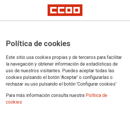
Nota de Prensa del Comité de
Política de cookies
Huelga de Cantabria, 09/06/2023
La plantilla de Justicia realiza una concentración y recogida de alimentos
Este sitio usa cookies propias y de terceros para facilitar
en una nueva jornada de huelga indefinida
la navegación y obtener información de estadísticas de
Los sindicatos CCOO, UGT, CSIF y STAJ recuerdan que el Comité de
uso de nuestros visitantes. Puedes aceptar todas las
Huelga continúa encerrado en las instalaciones del Ministerio de Justicia
y denuncian la prohibición de facilitarles alimentos
cookies pulsando el botón 'Aceptar' o configurarlas o
rechazar su uso pulsando el botón 'Configurar cookies'
El personal de la Administración de Justicia de Cantabria se
ha concentrado este viernes a las puertas de los Juzgados de
Para más información consulta nuestra
Política de
Las Salesas, en Santander, donde han realizado una
cookies
recogida para el Banco de Alimentos coincidiendo con su
decimonoveno día de huelga indefinida
12/06/2023.