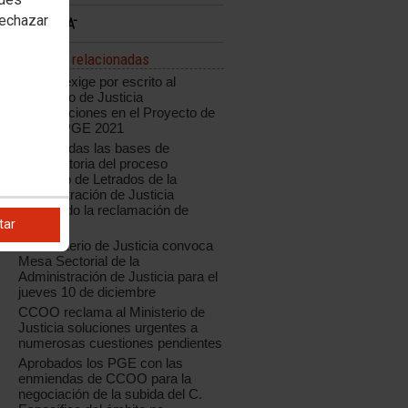
rechazar
Noticias relacionadas
CCOO exige por escrito al
Ministerio de Justicia
modificaciones en el Proyecto de
Ley de PGE 2021
Modificadas las bases de
convocatoria del proceso
selectivo de Letrados de la
Administración de Justicia
aceptando la reclamación de
tar
CCOO
El Ministerio de Justicia convoca
Mesa Sectorial de la
Administración de Justicia para el
jueves 10 de diciembre
CCOO reclama al Ministerio de
J
Justicia soluciones urgentes a
numerosas cuestiones pendientes
Aprobados los PGE con las
enmiendas de CCOO para la
negociación de la subida del C.