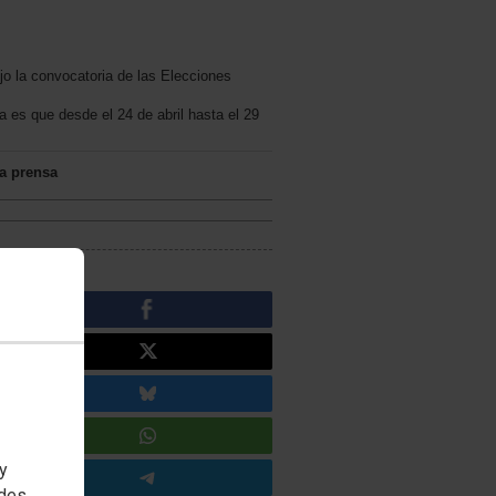
jo la convocatoria de las Elecciones
a es que desde el 24 de abril hasta el 29
la prensa
 y
edes