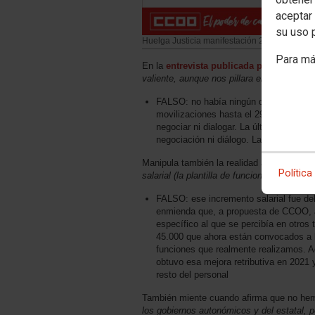
aceptar 
su uso 
Huelga Justicia manifestación 27 junio 2023
Para má
En la
entrevista publicada por el diari
valiente, aunque nos pillara en mitad del d
FALSO: no había ningún diálogo y, por
movilizaciones hasta el 29 de mayo en
negociar ni dialogar. La última reunión
negociación ni diálogo. La convocatori
Manipula también la realidad afirmando e
Política
salarial (la plantilla de funcionarios/as q
FALSO: ese incremento salarial fue del
enmienda que, a propuesta de CCOO, 
específico al que se percibía en otros 
45.000 que ahora están convocados a l
funciones que realmente realizamos. 
obtuvo esa mejora retributiva en 2021 
resto del personal
También miente cuando afirma que no he
los gobiernos autonómicos y del estatal, 