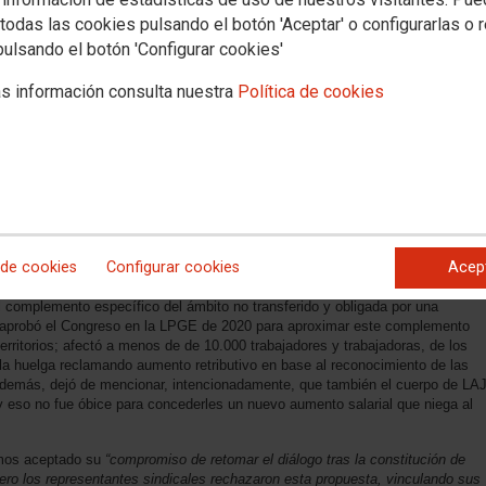
todas las cookies pulsando el botón 'Aceptar' o configurarlas o 
pulsando el botón 'Configurar cookies'
s información consulta nuestra
Política de cookies
o La Nueva España
afirma sin rubor que
"Disolver las Cortes fue una decisión
iálogo con los funcionarios en huelga"
 eso precisamente, estábamos en huelga; desde el inicio de las
 que se convocaron las elecciones el Sr. Rodríguez no había querido
 fue el 24 de abril y había transcurrido más de un mes sin ningún tipo de
a de las elecciones fue solo una excusa
n esa misma entrevista que
“dicho sea de paso, ha tenido un incremento
 de cookies
Configurar cookies
Acep
ue estamos en huelga) en 2021”
 complemento específico del ámbito no transferido y obligada por una
aprobó el Congreso en la LPGE de 2020 para aproximar este complemento
territorios; afectó a menos de de 10.000 trabajadores y trabajadoras, de los
a huelga reclamando aumento retributivo en base al reconocimiento de las
Además, dejó de mencionar, intencionadamente, que también el cuerpo de LA
y eso no fue óbice para concederles un nuevo aumento salarial que niega al
mos aceptado su
“compromiso de retomar el diálogo tras la constitución de
pero los representantes sindicales rechazaron esta propuesta, vinculando sus