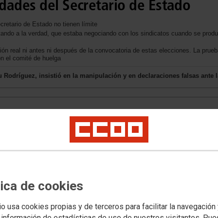
dades del Secretario de Estado
retario de Estado no tienen límite
ltando a la verdad, que estaba negociando con los sindicatos cuando se produ
ión real ni antes ni después de la convocatoria de estas elecciones. La prueb
n el comité de huelga
xu Rodríguez, insistió en la manipulación y en declaraciones falsas ante 
tica de cookies
io usa cookies propias y de terceros para facilitar la navegación
 información de estadísticas de uso de nuestros visitantes. Pu