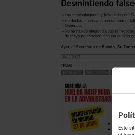
Desmintiendo false
Las manipulaciones y falsedades del Sec
En declaraciones a la prensa afirma, fa
Generales
No ha habido ningún diálogo ni negociac
de mayo no convocó ninguna reunión co
Ayer, el Secretario de Estado, Sr. Tont
19/06/2023.
TEMAS
Negociación
Retribuciones
Legislación
Polí
Este sit
obtener