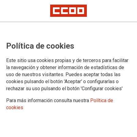
Cursos de Ofimática del Centro de
Política de cookies
Estudios Jurídicos
Este sitio usa cookies propias y de terceros para facilitar
la navegación y obtener información de estadísticas de
07/09/2023.
uso de nuestros visitantes. Puedes aceptar todas las
TEMAS
cookies pulsando el botón 'Aceptar' o configurarlas o
Formación
Cuerpos Especiales
Letrados de la Adm. de Justicia
rechazar su uso pulsando el botón 'Configurar cookies'
Para más información consulta nuestra
Política de
cookies