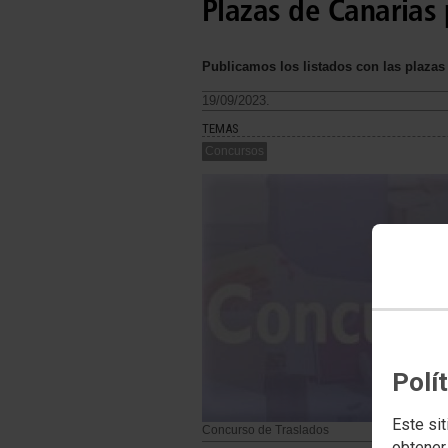
Plazas de Canarias 
Publicamos los listados con las plazas
19/09/2023.
TEMAS
Concursos
Polí
Este sit
Concurso de Traslados
obtener