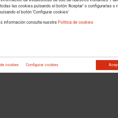
 informó a
CCOO
que se publicaría el concurso en esta segunda quincena de
todas las cookies pulsando el botón 'Aceptar' o configurarlas o 
odavía la fecha concreta
pulsando el botón 'Configurar cookies'
s información consulta nuestra
Política de cookies
 de cookies
Configurar cookies
Acep