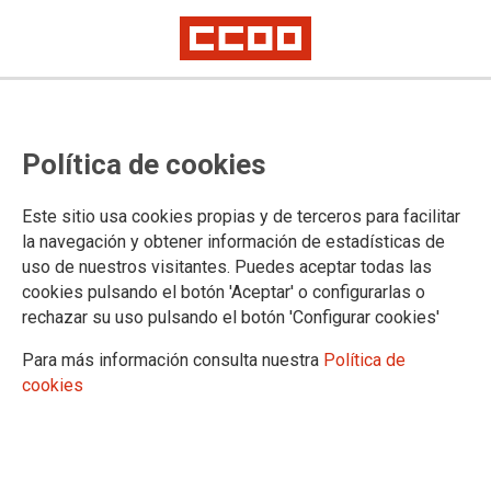
Convocatoria de sustituciones en
Política de cookies
Granada
Este sitio usa cookies propias y de terceros para facilitar
Se ha publicado en el Portal Adriano el Acuerdo de 25 de
la navegación y obtener información de estadísticas de
septiembre de 2023, de la Secretaría General Provincial de
uso de nuestros visitantes. Puedes aceptar todas las
Justicia, Administración Local y Función Pública, por el que
cookies pulsando el botón 'Aceptar' o configurarlas o
se realiza convocatoria pública al personal funcionario de los
rechazar su uso pulsando el botón 'Configurar cookies'
cuerpos generales al servicio de la Administración de Justicia
para cobertura provisional, mediante sustitución horizontal y
Para más información consulta nuestra
Política de
subsidiariamente por sustitución vertical, del puesto indicado
cookies
en el Anexo I que no se encuentra desempeñado por su titular
debido a ausencia de larga duración
26/09/2023.