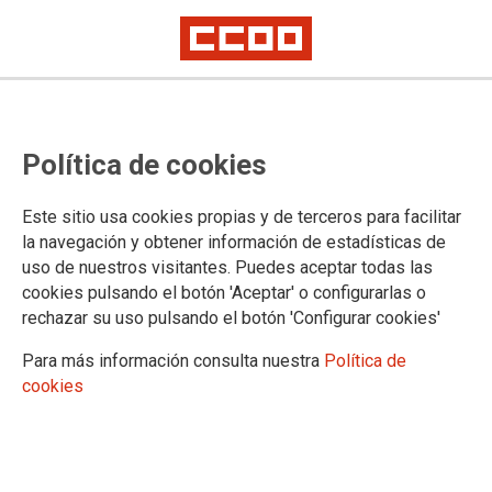
Convocatoria de sustituciones
Política de cookies
verticales
Este sitio usa cookies propias y de terceros para facilitar
Se ha publicado en la página web del Gobierno de Cantabria
la navegación y obtener información de estadísticas de
la Resolución de 9 de octubre de 2023, del Director General
uso de nuestros visitantes. Puedes aceptar todas las
de Justicia y Víctimas del Terrorismo, por la que se convoca
cookies pulsando el botón 'Aceptar' o configurarlas o
la provisión temporal de puestos de trabajo mediante
rechazar su uso pulsando el botón 'Configurar cookies'
sustitución
Para más información consulta nuestra
Política de
09/10/2023.
cookies
TEMAS
Comisiones de Servicio/Sustituciones