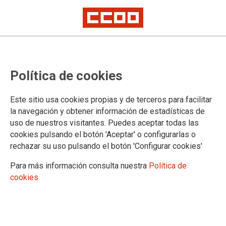
Primera reunión de los grupos de
Política de cookies
trabajo sobre nuevas funciones y
teletrabajo
Este sitio usa cookies propias y de terceros para facilitar
la navegación y obtener información de estadísticas de
uso de nuestros visitantes. Puedes aceptar todas las
La reunión de hoy se ha centrado en el análisis del impacto
cookies pulsando el botón 'Aceptar' o configurarlas o
de las leyes de eficiencia en la adaptación de las funciones
rechazar su uso pulsando el botón 'Configurar cookies'
de los Cuerpos Generales y Especiales al servicio de la
Administración de Justicia
Para más información consulta nuestra
Política de
cookies
16/01/2024.
TEMAS
Registro Civil
Negociación
Retribuciones
Teletrabajo
Justicia de Paz
Justicia Digital
Legislación