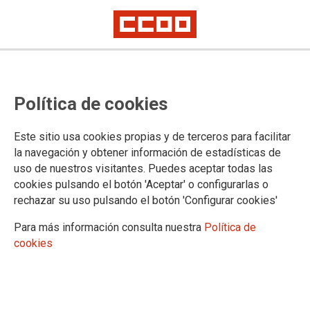
Publicados los Presupuestos
Política de cookies
Generales de Cantabria para 2024
Este sitio usa cookies propias y de terceros para facilitar
Publicado en el BOE de 25 de enero de 2024
la navegación y obtener información de estadísticas de
uso de nuestros visitantes. Puedes aceptar todas las
25/01/2024.
cookies pulsando el botón 'Aceptar' o configurarlas o
TEMAS
rechazar su uso pulsando el botón 'Configurar cookies'
Legislación
Para más información consulta nuestra
Política de
cookies