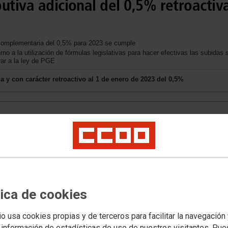
utiva adicional del 0,5% retroacti
 complementaria del 0,5% para 2023 se cumple
o a la utilización de fórmulas legislativas para hacer efectivas las subidas s
ar a la ley de PGE
y con carácter retroactivo al 1 de enero de 2023 del 0,5%
tica de cookies
io usa cookies propias y de terceros para facilitar la navegación
B nominal de 2023, donde se confirma que se supera el 2.1% y por tanto se
 subida variable pactada del 0.5%
 información de estadísticas de uso de nuestros visitantes. Pu