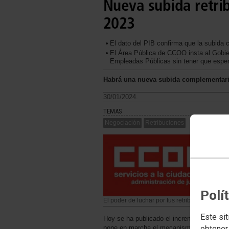
Nueva subida retrib
2023
El dato del PIB confirma que la subida
El Área Pública de CCOO insta al Gobiern
Empleadas Públicas sin tener que esper
Habrá una nueva subida complementaria 
30/01/2024.
TEMAS
Negociación
Retribuciones
Polí
El poder de luchar por tus retribuciones
Este sit
Hoy se ha publicado el incremento del PI
pone en marcha el mecanismo de la última
obtener