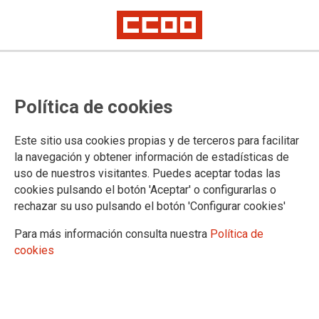
Publicada en el BOE la Orden por
Política de cookies
la que se dispone la fecha de
entrada en funcionamiento de
Este sitio usa cookies propias y de terceros para facilitar
cuatro juzgados, correspondientes
la navegación y obtener información de estadísticas de
uso de nuestros visitantes. Puedes aceptar todas las
a las programaciones de 2022 y
cookies pulsando el botón 'Aceptar' o configurarlas o
2023
rechazar su uso pulsando el botón 'Configurar cookies'
Para más información consulta nuestra
Política de
cookies
Publicado en el BOE de 26 de febrero de 2024
26/02/2024.
TEMAS
Organización Judicial