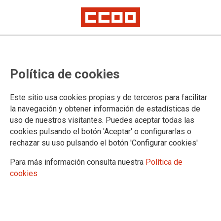
Facultativos del INTCF: oferta en
Política de cookies
comisión de servicio de un puesto
de documentación
Este sitio usa cookies propias y de terceros para facilitar
la navegación y obtener información de estadísticas de
uso de nuestros visitantes. Puedes aceptar todas las
Publicado en la
página web del Ministerio de Justicia
cookies pulsando el botón 'Aceptar' o configurarlas o
04/03/2024.
rechazar su uso pulsando el botón 'Configurar cookies'
TEMAS
Para más información consulta nuestra
Política de
Comisiones de Servicio/Sustituciones
Cuerpos Especiales
cookies