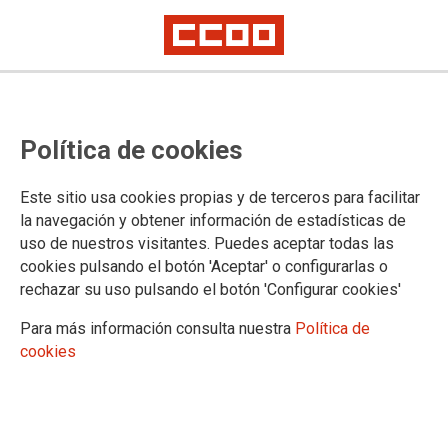
ELS SINDICATS DE LA MESA DE
Política de cookies
NEGOCIACIÓ ES REUNEIXEN AMB
EL DEPARTAMENT DE JUSTÍCIA
Este sitio usa cookies propias y de terceros para facilitar
la navegación y obtener información de estadísticas de
El passat dia 5 de març CCOO i la resta de sindicats de la Mesa de
uso de nuestros visitantes. Puedes aceptar todas las
Negociació es van reunir amb el Departament de Justícia
Comunicat conjunt dels sindicats més representatius a l'Administració de
cookies pulsando el botón 'Aceptar' o configurarlas o
Justícia
rechazar su uso pulsando el botón 'Configurar cookies'
Para más información consulta nuestra
Política de
07/03/2024.
cookies
TEMAS
Negociación
Retribuciones