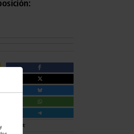
posición:
 y
edes