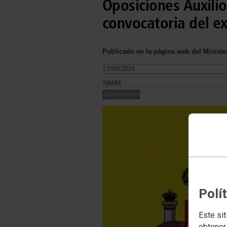
Oposiciones Auxilio 
convocatoria del e
Publicado en la página web del Minister
12/04/2024.
TEMAS
Oposiciones
Polí
Este sit
obtener