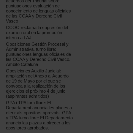
acuerdos del Tribunal sobre
puntuaciones evaluación de
conocimiento de lenguas oficiales
de las CCAA y Derecho Civil
Vasco
CCOO reclama la supresión del
examen oral en la promoción
interna a LAJ
Oposiciones Gestión Procesal y
Administrativa, turno libre:
puntuaciones lenguas oficiales de
las CCAA y Derecho Civil Vasco.
Ámbito Cataluña
Oposiciones Auxilio Judicial:
ampliación del Anexo al Acuerdo
de 19 de Mayo por el que se
convoca a la realización de los
ejercicios el próximo 4 de junio
(aspirantes admitidos)
GPA i TPA torn lliure: El
Departament anuncia les places a
oferir als opositors aprovats. GPA
y TPA turno libre: El Departamento
anuncia las plazas a ofrecer a los
opositores aprobados.