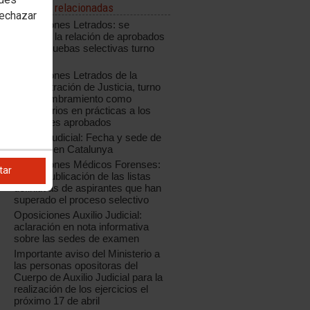
Noticias relacionadas
rechazar
Oposiciones Letrados: se
modifica la relación de aprobados
de las pruebas selectivas turno
libre
Oposiciones Letrados de la
Administración de Justicia, turno
libre: nombramiento como
funcionarios en prácticas a los
opositores aprobados
Auxilio Judicial: Fecha y sede de
examen en Catalunya
Oposiciones Médicos Forenses:
tar
nueva publicación de las listas
definitivas de aspirantes que han
superado el proceso selectivo
Oposiciones Auxilio Judicial:
aclaración en nota informativa
sobre las sedes de examen
Importante aviso del Ministerio a
las personas opositoras del
Cuerpo de Auxilio Judicial para la
realización de los ejercicios el
próximo 17 de abril