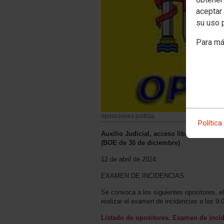
aceptar 
su uso 
Para má
oposiciones justicia
Política
Auxilio Judicial, acceso libre, estabil
(BOE de 30 de diciembre)
12 de abril de 2024
EXAMEN DE INCIDENCIAS
Se convoca a los siguientes opositores, el
realizar el examen de incidencias a las 9:
Listado de opositores. Examen de incid