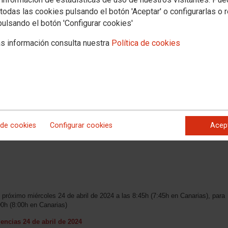
todas las cookies pulsando el botón 'Aceptar' o configurarlas o 
pulsando el botón 'Configurar cookies'
s información consulta nuestra
Política de cookies
 de cookies
Configurar cookies
Acep
ización concurso oposición, Orden JUS/1327/2022, de 28 de diciembre
 próximo miércoles 24 de abril de 2024 a las 8:45h (7:45h en Canarias), para
00h (8:00h en Canarias)
encias 24 de abril de 2024