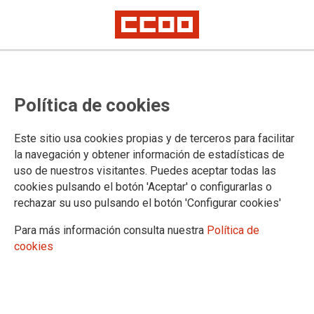
Manifestación 27A en Madrid.
Política de cookies
Fotos y vídeos
Este sitio usa cookies propias y de terceros para facilitar
Volvemos a ocupar las principales calles y plazas de Madrid
la navegación y obtener información de estadísticas de
con una manifestación de centenares de trabajadores y
uso de nuestros visitantes. Puedes aceptar todas las
trabajadoras de la Administración de Justicia venidos/as de
cookies pulsando el botón 'Aceptar' o configurarlas o
toda España
rechazar su uso pulsando el botón 'Configurar cookies'
29/04/2024.
Para más información consulta nuestra
Política de
TEMAS
cookies
Negociación
Retribuciones