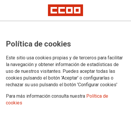
Euskadi: curso on-line de
Política de cookies
Jurisdicción Civil para integrantes
de la bolsa de trabajo
Este sitio usa cookies propias y de terceros para facilitar
la navegación y obtener información de estadísticas de
uso de nuestros visitantes. Puedes aceptar todas las
Se ha publicado en EIZU convocatoria de curso online de
cookies pulsando el botón 'Aceptar' o configurarlas o
Jurisdicción Civil para integrantes de las bolsas de trabajo
rechazar su uso pulsando el botón 'Configurar cookies'
29/04/2024.
Para más información consulta nuestra
Política de
TEMAS
cookies
Personal Interino
Formación