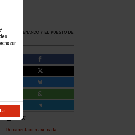
 y
STÉ DESEMPEÑANDO Y EL PUESTO DE
edes
rechazar
tar
Documentación asociada