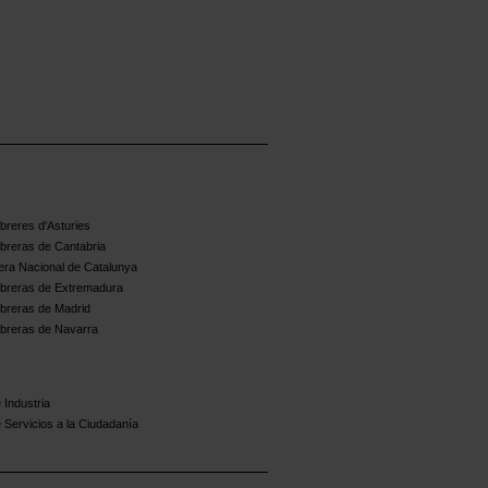
reres d'Asturies
breras de Cantabria
ra Nacional de Catalunya
breras de Extremadura
breras de Madrid
breras de Navarra
 Industria
 Servicios a la Ciudadanía