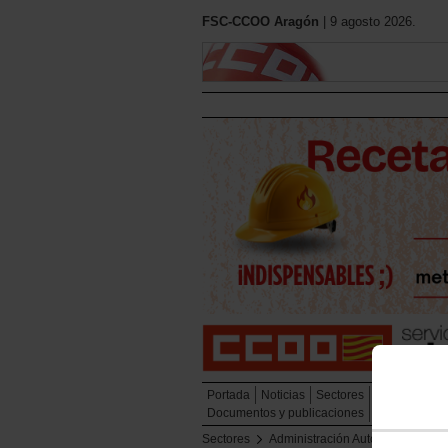
FSC-CCOO Aragón
| 9 agosto 2026.
Portada
Noticias
Sectores
Secciones Si
Documentos y publicaciones
Sectores
Administración Autonómica
O