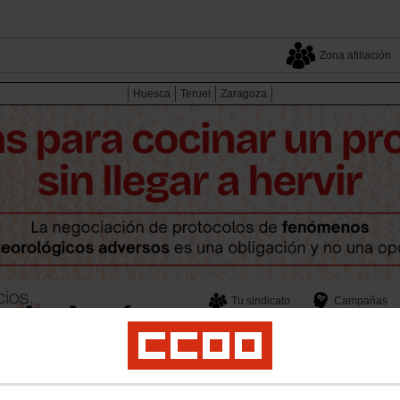
Zona afiliación
Huesca
Teruel
Zaragoza
Tu sindicato
Campañas
Tu sector
Multimedia
ndicales
Empleo
Formación
Juventud
Mujeres e Igualdad
Salud Laboral y
posiciones DGA y Concursos
Concursos Personal Laboral