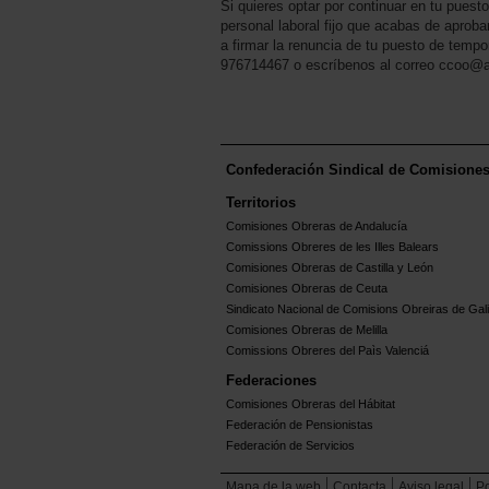
Si quieres optar por continuar en tu puest
personal laboral fijo que acabas de aprobar
a firmar la renuncia de tu puesto de tempo
976714467 o escríbenos al correo ccoo@
Confederación Sindical de Comisione
Territorios
Comisiones Obreras de Andalucía
Comissions Obreres de les Illes Balears
Comisiones Obreras de Castilla y León
Comisiones Obreras de Ceuta
Sindicato Nacional de Comisions Obreiras de Gali
Comisiones Obreras de Melilla
Comissions Obreres del Paìs Valenciá
Federaciones
Comisiones Obreras del Hábitat
Federación de Pensionistas
Federación de Servicios
Mapa de la web
Contacta
Aviso legal
Po