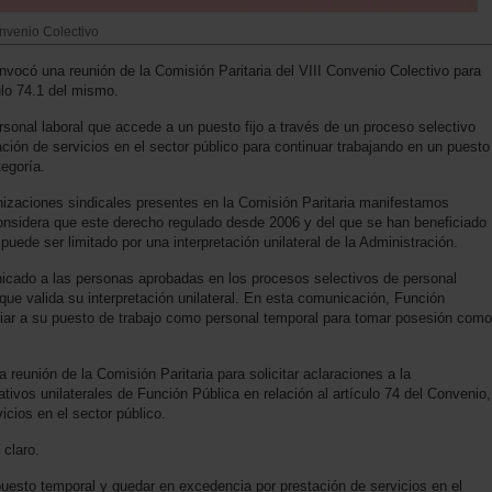
venio Colectivo
vocó una reunión de la Comisión Paritaria del VIII Convenio Colectivo para
ículo 74.1 del mismo.
ersonal laboral que accede a un puesto fijo a través de un proceso selectivo
ación de servicios en el sector público para continuar trabajando en un puesto
egoría.
nizaciones sindicales presentes en la Comisión Paritaria manifestamos
onsidera que este derecho regulado desde 2006 y del que se han beneficiado
uede ser limitado por una interpretación unilateral de la Administración.
nicado a las personas aprobadas en los procesos selectivos de personal
 que valida su interpretación unilateral. En esta comunicación, Función
ciar a su puesto de trabajo como personal temporal para tomar posesión como
reunión de la Comisión Paritaria para solicitar aclaraciones a la
tativos unilaterales de Función Pública en relación al artículo 74 del Convenio,
icios en el sector público.
claro.
l puesto temporal y quedar en excedencia por prestación de servicios en el