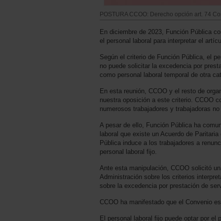
POSTURA CCOO: Derecho opción art. 74 Con
En diciembre de 2023, Función Pública con
el personal laboral para interpretar el art
Según el criterio de Función Pública, el p
no puede solicitar la excedencia por prest
como personal laboral temporal de otra cat
En esta reunión, CCOO y el resto de orga
nuestra oposición a este criterio. CCOO c
numerosos trabajadores y trabajadoras no p
A pesar de ello, Función Pública ha comu
laboral que existe un Acuerdo de Paritaria
Pública induce a los trabajadores a renun
personal laboral fijo.
Ante esta manipulación, CCOO solicitó una 
Administración sobre los criterios interpre
sobre la excedencia por prestación de serv
CCOO ha manifestado que el Convenio es 
El personal laboral fijo puede optar por e