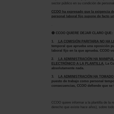
sector público en su condición de personal 
CCOO ha expresado que la exigencia de 
personal laboral fijo supone de facto u
.
🔴 CCOO QUIERE DEJAR CLARO QUE: 
1.
LA COMISIÓN PARITARIA NO HA 
temporal que aprueba una oposición pue
laboral fijo en la que aprueba. CCOO vo
2.
LA ADMINISTRACIÓN HA MANIPU
ELECTRÓNICO A LA PLANTILLA.
La Co
absolutamente nada.
3.
LA ADMINISTRACIÓN HA TOMADO
puesto de trabajo como personal tempor
consecuencias, CCOO defiende que se t
CCOO quiere informar a la plantilla de la 
derecho que existe hace años), sobre todo