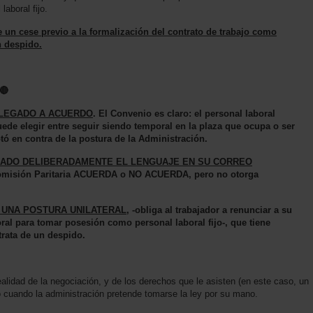
laboral fijo.
un cese previo a la formalización del contrato de trabajo como
n despido.
🔴
LLEGADO A ACUERDO
. El Convenio es claro: el personal laboral
de elegir entre seguir siendo temporal en la plaza que ocupa o ser
tó en contra de la postura de la Administración.
LADO DELIBERADAMENTE EL LENGUAJE EN SU CORREO
misión Paritaria ACUERDA o NO ACUERDA, pero no otorga
 UNA POSTURA UNILATERAL
, -obliga al trabajador a renunciar a su
al para tomar posesión como personal laboral fijo-, que tiene
rata de un despido.
realidad de la negociación, y de los derechos que le asisten (en este caso, un
 cuando la administración pretende tomarse la ley por su mano.