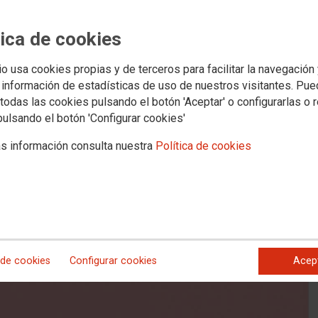
CIÓN DEL PERSONAL LABORAL
tica de cookies
io usa cookies propias y de terceros para facilitar la navegación
CHO A ELEGIR ENTRE EL PUESTO DE PERSONAL TEMPORAL QUE E
 información de estadísticas de uso de nuestros visitantes. Pu
E DE APROBAR EN EL CORRESPONDIENTE PROCESO SELECTIVO.
todas las cookies pulsando el botón 'Aceptar' o configurarlas o 
pulsando el botón 'Configurar cookies'
s información consulta nuestra
Política de cookies
 de cookies
Configurar cookies
Acep