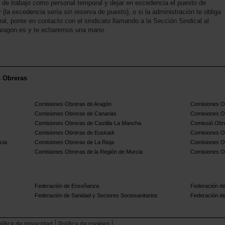
o de trabajo como personal temporal y dejar en excedencia el puesto de
 (la excedencia sería sin reserva de puesto), o si la administración te obliga
ral, ponte en contacto con el sindicato llamando a la Sección Sindical al
aragon.es y te echaremos una mano.
s Obreras
Comisiones Obreras de Aragón
Comisiones Ob
Comisiones Obreras de Canarias
Comisiones O
Comisiones Obreras de Castilla-La Mancha
Comissió Obre
Comisiones Obreras de Euskadi
Comisiones O
cia
Comisiones Obreras de La Rioja
Comisiones O
Comisiones Obreras de la Región de Murcia
Comisiones O
Federación de Enseñanza
Federación de
Federación de Sanidad y Sectores Sociosanitarios
Federación de
lítica de privacidad
Política de cookies