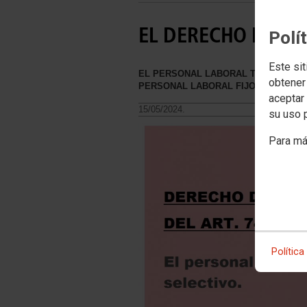
EL DERECHO DE OP
Polí
Este sit
EL PERSONAL LABORAL TIENE DERE
obtener
PERSONAL LABORAL FIJO QUE ACAB
aceptar 
15/05/2024.
su uso 
Para má
Política