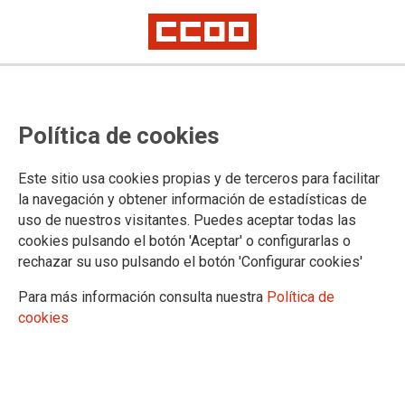
Resolución de concurso para
Política de cookies
provisión de puesto de trabajo en
el Tribunal Constitucional
Este sitio usa cookies propias y de terceros para facilitar
la navegación y obtener información de estadísticas de
uso de nuestros visitantes. Puedes aceptar todas las
Publicado en el
BOE de 16 de julio de 2024
cookies pulsando el botón 'Aceptar' o configurarlas o
16/07/2024.
rechazar su uso pulsando el botón 'Configurar cookies'
TEMAS
Para más información consulta nuestra
Política de
Concursos
Letrados de la Adm. de Justicia
cookies