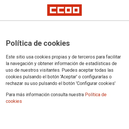
Convocatoria de sustituciones
Política de cookies
verticales
Este sitio usa cookies propias y de terceros para facilitar
Se ha publicado en la
página web del Gobierno de Cantabria
la navegación y obtener información de estadísticas de
la Resolución de 1 de agosto de 2024, del Director General
uso de nuestros visitantes. Puedes aceptar todas las
de Justicia y Víctimas del Terrorismo, por la que se convoca
cookies pulsando el botón 'Aceptar' o configurarlas o
la provisión temporal de puestos de trabajo mediante
rechazar su uso pulsando el botón 'Configurar cookies'
sustitución
Para más información consulta nuestra
Política de
01/08/2024.
cookies
TEMAS
Comisiones de Servicio/Sustituciones