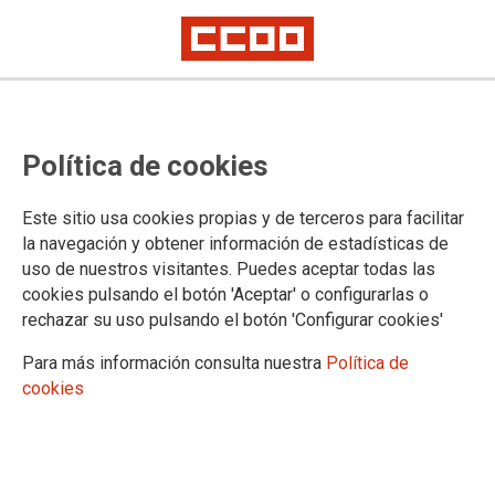
Proceso selectivo de Gestión
Política de cookies
Procesal y Administrativa, turno
libre: destinos Asturias
Este sitio usa cookies propias y de terceros para facilitar
la navegación y obtener información de estadísticas de
uso de nuestros visitantes. Puedes aceptar todas las
Publicado en la
página web del Gobierno del Principado de
cookies pulsando el botón 'Aceptar' o configurarlas o
Asturias
rechazar su uso pulsando el botón 'Configurar cookies'
05/09/2024.
Para más información consulta nuestra
Política de
TEMAS
cookies
Oposiciones