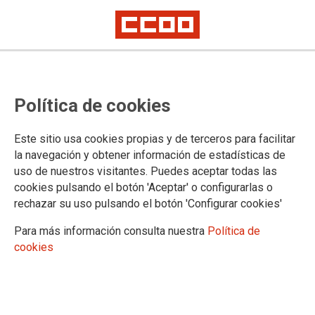
Convocatoria de sustituciones
Política de cookies
verticales
Este sitio usa cookies propias y de terceros para facilitar
Se ha publicado en la
página web del Gobierno de Cantabria
la navegación y obtener información de estadísticas de
la Resolución de 13 de septiembre de 2024, del Director
uso de nuestros visitantes. Puedes aceptar todas las
General de Justicia y Víctimas del Terrorismo, por la que se
cookies pulsando el botón 'Aceptar' o configurarlas o
convoca la provisión temporal de puestos de trabajo
rechazar su uso pulsando el botón 'Configurar cookies'
mediante sustitución
Para más información consulta nuestra
Política de
13/09/2024.
cookies
TEMAS
Comisiones de Servicio/Sustituciones