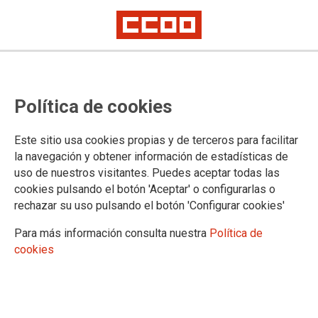
Oferta de destinos a las personas
Política de cookies
aprobadas en el proceso selectivo
de Ayudantes de Laboratorio del
Este sitio usa cookies propias y de terceros para facilitar
INTCF, turno libre, sistema de
la navegación y obtener información de estadísticas de
uso de nuestros visitantes. Puedes aceptar todas las
concurso
cookies pulsando el botón 'Aceptar' o configurarlas o
rechazar su uso pulsando el botón 'Configurar cookies'
Publicado en la
página web del Ministerio de Justicia
Para más información consulta nuestra
Política de
cookies
30/09/2024.
TEMAS
Cuerpos Especiales
Oposiciones