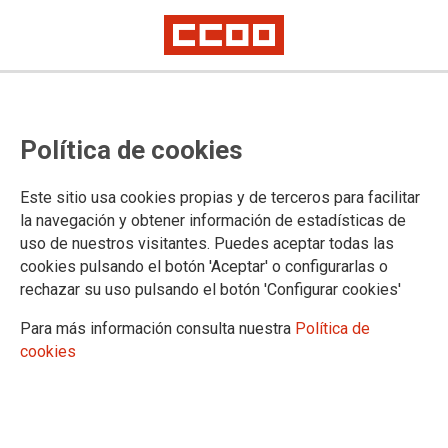
Personal Laboral: concurso de
Política de cookies
traslado del Anexo II del IV
Convenio. Primera convocatoria
Este sitio usa cookies propias y de terceros para facilitar
2024
la navegación y obtener información de estadísticas de
uso de nuestros visitantes. Puedes aceptar todas las
cookies pulsando el botón 'Aceptar' o configurarlas o
Se ha publicado la convocatoria al concurso de traslados
rechazar su uso pulsando el botón 'Configurar cookies'
para la provisión de puestos de trabajo del Anexo II del IV
Convenio Único para el personal laboral de la Administración
Para más información consulta nuestra
Política de
General del Estado, junto a la publicación del Anexo de
cookies
puestos y demás documentación
03/10/2024.
TEMAS