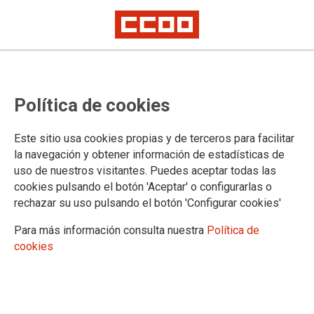
Proceso selectivo de Tramitación
Política de cookies
Procesal y Administrativa,
estabilización, concurso oposición:
Este sitio usa cookies propias y de terceros para facilitar
relación de personas aprobadas
la navegación y obtener información de estadísticas de
uso de nuestros visitantes. Puedes aceptar todas las
cookies pulsando el botón 'Aceptar' o configurarlas o
Publicado en la
página web del Ministerio de Justicia
rechazar su uso pulsando el botón 'Configurar cookies'
27/12/2024.
Para más información consulta nuestra
Política de
TEMAS
cookies
Oposiciones